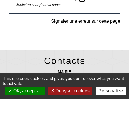
Ministère chargé de la santé
Signaler une erreur sur cette page
Contacts
MAIRIE
27 rue Laennec 29710 PLONEIS - FRANCE
This site uses cookies and gives you control over what you want
+33 2 98 91 08 07
to activate
OK, accept all
Deny all cookies
Personalize
mairie@ploneis.com
Horaires d'ouverture au public : du lundi au vendredi de 9 h à 12 h et de
13 h 30 à 17 h - le mardi et le samedi de 9 h à 12 h