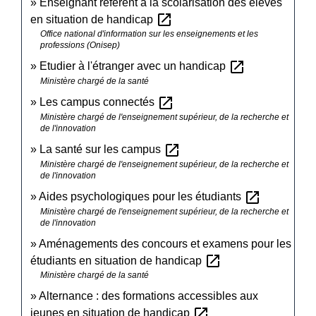
Enseignant référent à la scolarisation des élèves
open_in_new
en situation de handicap
Office national d'information sur les enseignements et les
professions (Onisep)
open_in_new
Etudier à l'étranger avec un handicap
Ministère chargé de la santé
open_in_new
Les campus connectés
Ministère chargé de l'enseignement supérieur, de la recherche et
de l'innovation
open_in_new
La santé sur les campus
Ministère chargé de l'enseignement supérieur, de la recherche et
de l'innovation
open_in_new
Aides psychologiques pour les étudiants
Ministère chargé de l'enseignement supérieur, de la recherche et
de l'innovation
Aménagements des concours et examens pour les
open_in_new
étudiants en situation de handicap
Ministère chargé de la santé
Alternance : des formations accessibles aux
open_in_new
jeunes en situation de handicap