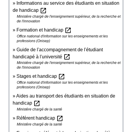
Informations au service des étudiants en situation
open_in_new
de handicap
Ministère chargé de l'enseignement supérieur, de la recherche et
de l'innovation
open_in_new
Formation et handicap
Office national d'information sur les enseignements et les
professions (Onisep)
Guide de l'accompagnement de l'étudiant
open_in_new
handicapé à l'université
Ministère chargé de l'enseignement supérieur, de la recherche et
de l'innovation
open_in_new
Stages et handicap
Office national d'information sur les enseignements et les
professions (Onisep)
Aides au transport des étudiants en situation de
open_in_new
handicap
Ministère chargé de la santé
open_in_new
Référent handicap
Ministère chargé de la santé