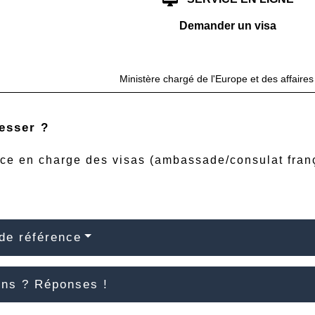
Demander un visa
open_i
Accéder au service en ligne
Ministère chargé de l'Europe et des affaire
esser ?
ce en charge des visas (ambassade/consulat franç
de référence
ons ? Réponses !