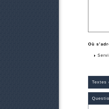
Où s’adr
arrow_right
Servi
Textes 
Questi