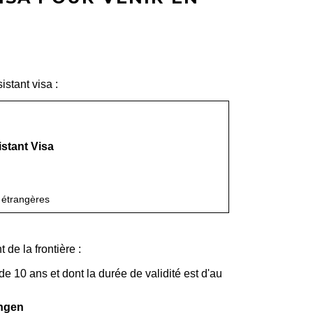
istant visa :
istant Visa
n_new
s étrangères
de la frontière :
 10 ans et dont la durée de validité est d'au
ngen