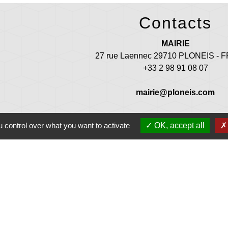
Contacts
MAIRIE
27 rue Laennec 29710 PLONEIS -
+33 2 98 91 08 07
mairie@ploneis.com
uverture au public : du lundi au vendredi de 9 h à 12 h et de 13 
 control over what you want to activate
OK, accept all