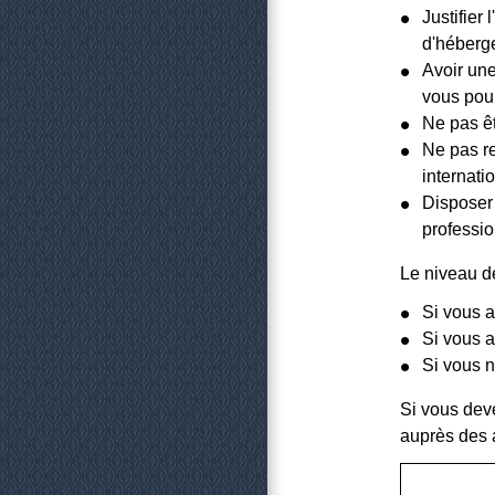
Justifier
d'héberge
Avoir une
vous pou
Ne pas êt
Ne pas re
internati
Disposer 
professio
Le niveau d
Si vous a
Si vous a
Si vous n
Si vous dev
auprès des a