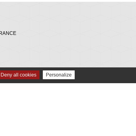
 FRANCE
h 30 à 17 h - le mardi et le samedi de 9 h à 12 h
Deny all cookies
Personalize