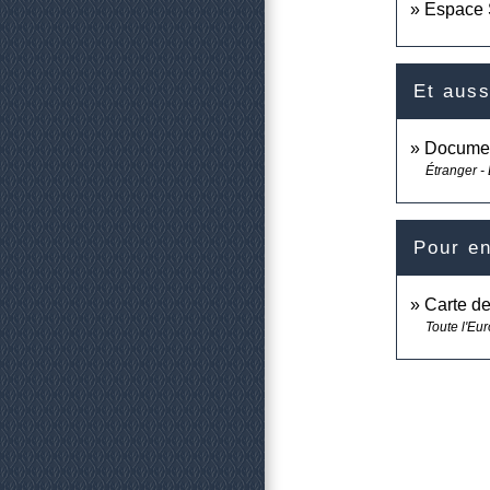
Espace S
Et auss
Documen
Étranger -
Pour en
Carte d
Toute l'Eu