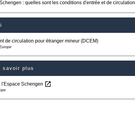
chengen : quelles sont les conditions d'entrée et de circulation
i
t de circulation pour étranger mineur (DCEM)
 Europe
 savoir plus
open_in_new
e l'Espace Schengen
rope