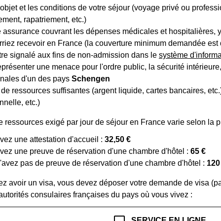
 l'objet et les conditions de votre séjour (voyage privé ou profess
ment, rapatriement, etc.)
 assurance couvrant les dépenses médicales et hospitalières, y
rriez recevoir en France (la couverture minimum demandée est
re signalé aux fins de non-admission dans le
système d'inform
présenter une menace pour l'ordre public, la sécurité intérieure,
onales d'un des pays
Schengen
de ressources suffisantes (argent liquide, cartes bancaires, etc.
nnelle, etc.)
e ressources exigé par jour de séjour en France varie selon la 
vez une attestation d'accueil :
32,50 €
vez une preuve de réservation d'une chambre d'hôtel :
65 €
'avez pas de preuve de réservation d'une chambre d'hôtel :
120
ez avoir un visa, vous devez déposer votre demande de visa (p
utorités consulaires françaises du pays où vous vivez :
desktop_mac
SERVICE EN LIGNE