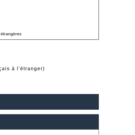
n_new
s étrangères
ais à l'étranger)