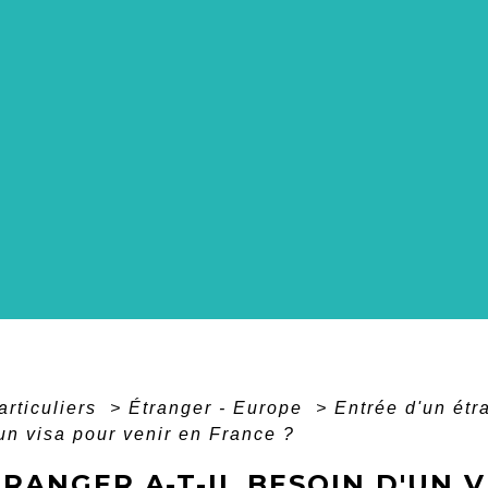
articuliers
>
Étranger - Europe
>
Entrée d'un ét
un visa pour venir en France ?
RANGER A-T-IL BESOIN D'UN 