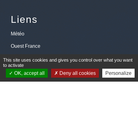
Liens
Météo
Ouest France
Télégramme
This site uses cookies and gives you control over what you want
to activate
OK, accept all
Deny all cookies
Personalize
Jumelage
Plonéis - Jovençan (La commune de Plonéis est
jumelée avec Jovençan, commune du Val d'Aoste en
Italie depuis 2001)
Mentions légales
-
Politique de confidentialité
-