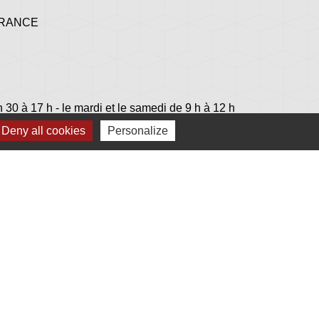
 FRANCE
h 30 à 17 h - le mardi et le samedi de 9 h à 12 h
Deny all cookies
Personalize
lage
s - Jovençan (La commune de Plonéis est jumelée