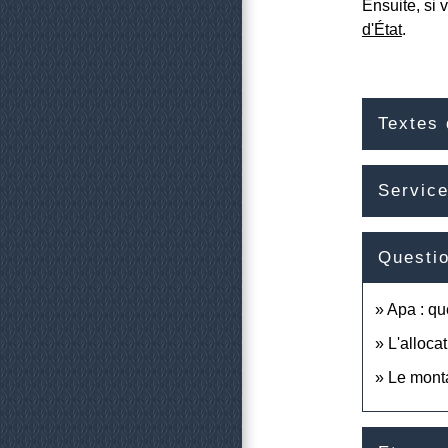
Ensuite, si 
d'État
.
Textes 
Service
Questi
Apa : qu
L'alloca
Le monta