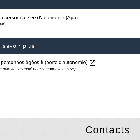
i
on personnalisée d'autonomie (Apa)
anté
 savoir plus
open_in_new
 personnes âgées.fr (perte d'autonomie)
ionale de solidarité pour l'autonomie (CNSA)
Contacts