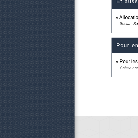
Et auss
Allocati
Social - S
Pour en
Pour les
Caisse nat