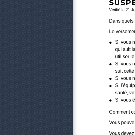
SUSP
Vérifié le 21 J
Dans quels 
Le versement
Si vous n
qui suit l
utiliser l
Si vous n
suit cet
Si vous 
Si l'équi
santé, vo
Si vous ê
Comment con
Vous pouvez
Vous devez d