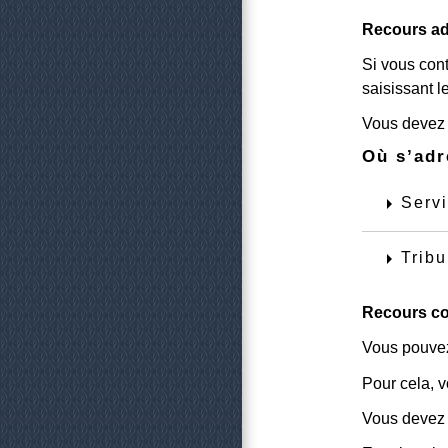
Recours adm
Si vous con
saisissant 
Vous devez f
Où s’adr
arrow_right
Serv
arrow_right
Tribu
Recours co
Vous pouvez
Pour cela, v
Vous devez f