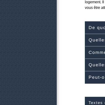
logement. Il
vous être at
De quo
Quelle
Commen
Quelle
Peut-o
Textes 