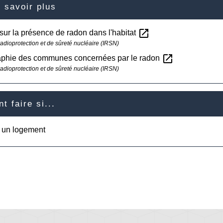
 savoir plus
open_in_new
sur la présence de radon dans l'habitat
 radioprotection et de sûreté nucléaire (IRSN)
open_in_new
aphie des communes concernées par le radon
 radioprotection et de sûreté nucléaire (IRSN)
 faire si...
e un logement