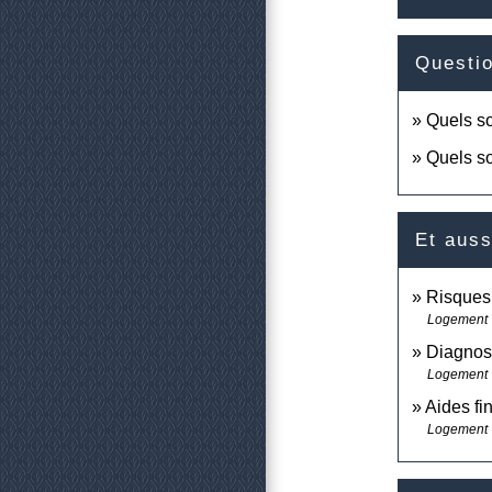
Questi
Quels so
Quels so
Et auss
Risques 
Logement
Diagnost
Logement
Aides fi
Logement