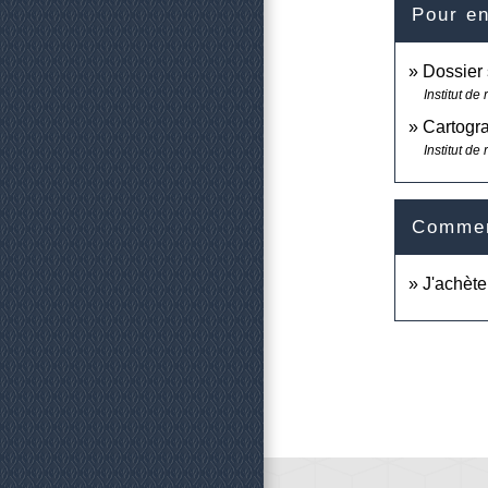
Pour en
Dossier 
Institut de
Cartogr
Institut de
Comment
J'achèt