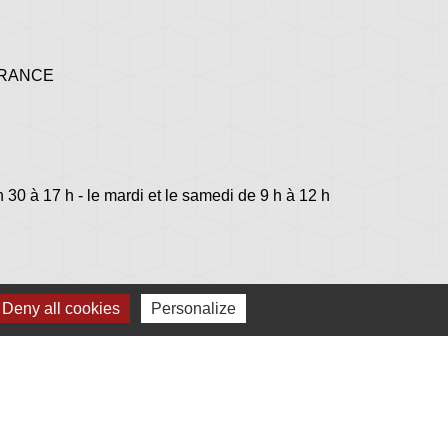
 FRANCE
h 30 à 17 h - le mardi et le samedi de 9 h à 12 h
Deny all cookies
Personalize
lage