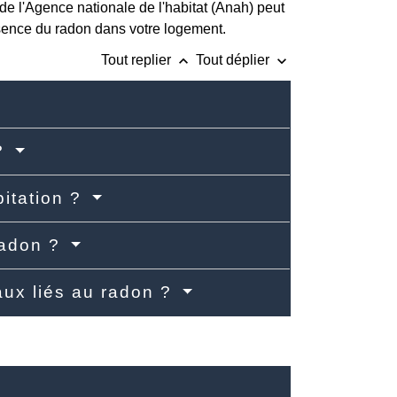
 de l'Agence nationale de l'habitat (Anah) peut
ésence du radon dans votre logement.
keyboard_arrow_up
keyboard_arrow_down
Tout replier
Tout déplier
 ?
itation ?
radon ?
vaux liés au radon ?