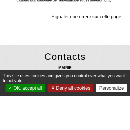
Commission nationale de l'informatique et des libertés (Cnil)
Signaler une erreur sur cette page
Contacts
MAIRIE
27 rue Laennec 29710 PLONEIS - FRANCE
This site uses cookies and gives you control over what you want
+33 2 98 91 08 07
to activate
OK, accept all
Deny all cookies
Personalize
mairie@ploneis.com
Horaires d'ouverture au public : du lundi au vendredi de 9 h à 12 h et de
13 h 30 à 17 h - le mardi et le samedi de 9 h à 12 h