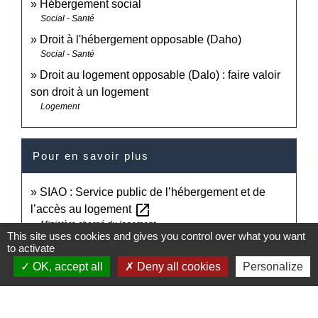
Hébergement social
Social - Santé
Droit à l'hébergement opposable (Daho)
Social - Santé
Droit au logement opposable (Dalo) : faire valoir
son droit à un logement
Logement
Pour en savoir plus
SIAO : Service public de l’hébergement et de
open_in_new
l’accès au logement
Ministère chargé du logement
This site uses cookies and gives you control over what you want
to activate
Signaler une erreur sur cette page
OK, accept all
Deny all cookies
Personalize