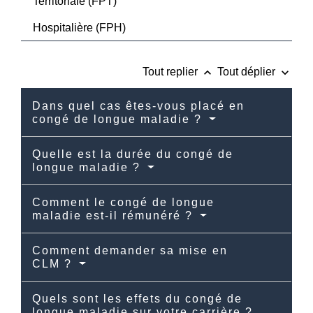
Territoriale (FPT)
Hospitalière (FPH)
keyboard_arrow_up
keyboard_arrow_down
Tout replier
Tout déplier
Dans quel cas êtes-vous placé en
congé de longue maladie ?
Quelle est la durée du congé de
longue maladie ?
Comment le congé de longue
maladie est-il rémunéré ?
Comment demander sa mise en
CLM ?
Quels sont les effets du congé de
longue maladie sur votre carrière ?