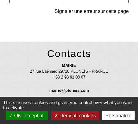
Signaler une erreur sur cette page
Contacts
MAIRIE
27 rue Laennec 29710 PLONEIS - FRANCE
+33 2 98 91 08 07
mairie@ploneis.com
Horaires d'ouverture au public : du lundi au vendredi de 9 h à 12 h et de
This site uses cookies and gives you control over what you want
to activate
13 h 30 à 17 h - le mardi et le samedi de 9 h à 12 h
OK, accept all
Deny all cookies
Personalize