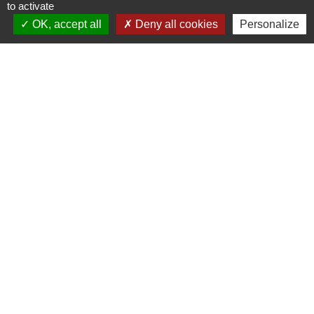
to activate
OK, accept all
Deny all cookies
Personalize
Liens
Météo
Ouest France
Télégramme
Jumelage
Plonéis - Jovençan (La commune de Plonéis est
jumelée avec Jovençan, commune du Val d'Aoste en