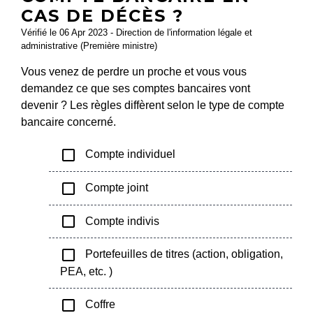
CAS DE DÉCÈS ?
Vérifié le 06 Apr 2023 - Direction de l'information légale et
administrative (Première ministre)
Vous venez de perdre un proche et vous vous
demandez ce que ses comptes bancaires vont
devenir ? Les règles diffèrent selon le type de compte
bancaire concerné.
check_box_outline_blank
Compte individuel
check_box_outline_blank
Compte joint
check_box_outline_blank
Compte indivis
check_box_outline_blank
Portefeuilles de titres (action, obligation,
PEA, etc. )
check_box_outline_blank
Coffre