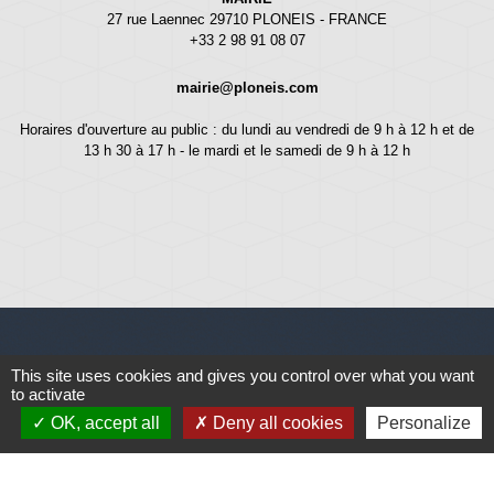
27 rue Laennec 29710 PLONEIS - FRANCE
+33 2 98 91 08 07
mairie@ploneis.com
Horaires d'ouverture au public : du lundi au vendredi de 9 h à 12 h et de
13 h 30 à 17 h - le mardi et le samedi de 9 h à 12 h
This site uses cookies and gives you control over what you want
Liens
to activate
OK, accept all
Deny all cookies
Personalize
Météo
Ouest France