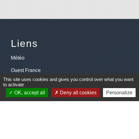
Liens
Météo
Ouest France
This site uses cookies and gives you control over what you want
Télégramme
to activate
OK, accept all
Deny all cookies
Personalize
Jumelage
Plonéis - Jovençan (La commune de Plonéis est
jumelée avec Jovençan, commune du Val d'Aoste en