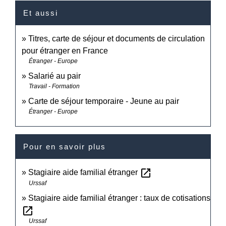
Et aussi
Titres, carte de séjour et documents de circulation
pour étranger en France
Étranger - Europe
Salarié au pair
Travail - Formation
Carte de séjour temporaire - Jeune au pair
Étranger - Europe
Pour en savoir plus
open_in_new
Stagiaire aide familial étranger
Urssaf
Stagiaire aide familial étranger : taux de cotisations
open_in_new
Urssaf