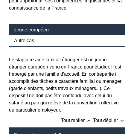
pour approfondir ses compétences linguistiques et sa
connaissance de la France.
Jeune européen
Autre cas
Le stagiaire aide familial étranger est un jeune
étranger européen venu en France pour étudier. Il est
hébergé par une famille d'accueil. En contrepartie il
accomplit des tâches à caractère familial ou ménager
(garde d'enfants, petits travaux ménagers...). Ce
dispositif ne doit pas être confondu avec celui du
salarié au pair qui relève de la convention collective
du particulier employeur.
keyboard_arrow_up
keyboard_arrow_down
Tout replier
Tout déplier