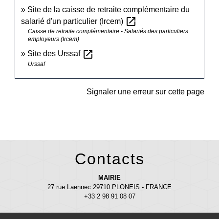
Site de la caisse de retraite complémentaire du
open_in_new
salarié d'un particulier (Ircem)
Caisse de retraite complémentaire - Salariés des particuliers
employeurs (Ircem)
open_in_new
Site des Urssaf
Urssaf
Signaler une erreur sur cette page
Contacts
MAIRIE
27 rue Laennec 29710 PLONEIS - FRANCE
+33 2 98 91 08 07
mairie@ploneis.com