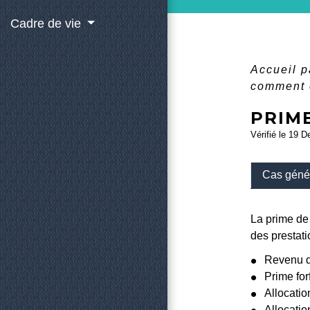
Cadre de vie
Accueil p
comment e
PRIME
Vérifié le 19 D
Cas géné
La prime de
des prestati
Revenu de
Prime forf
Allocatio
Allocatio