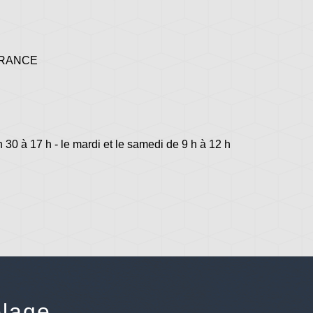
 FRANCE
h 30 à 17 h - le mardi et le samedi de 9 h à 12 h
lage