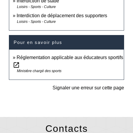
Interdiction de stade
Loisirs - Sports - Culture
Interdiction de déplacement des supporters
Loisirs - Sports - Culture
Pour en savoir plus
Réglementation applicable aux éducateurs sportifs
open_in_new
Ministère chargé des sports
Signaler une erreur sur cette page
Contacts