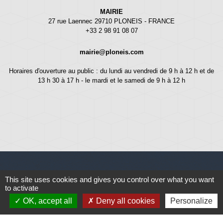
MAIRIE
27 rue Laennec 29710 PLONEIS - FRANCE
+33 2 98 91 08 07
mairie@ploneis.com
Horaires d'ouverture au public : du lundi au vendredi de 9 h à 12 h et de
13 h 30 à 17 h - le mardi et le samedi de 9 h à 12 h
This site uses cookies and gives you control over what you want
Liens
to activate
OK, accept all
Deny all cookies
Personalize
Météo