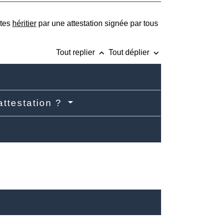
êtes
héritier
par une attestation signée par tous
keyboard_arrow_up
keyboard_arrow_down
Tout replier
Tout déplier
attestation ?