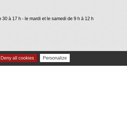
h 30 à 17 h - le mardi et le samedi de 9 h à 12 h
Deny all cookies
Personalize
lage
s - Jovençan (La commune de Plonéis est jumelée
an, commune du Val d'Aoste en Italie depuis 2001)