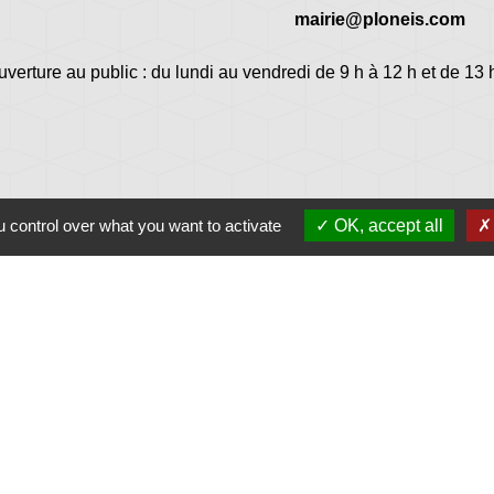
mairie@ploneis.com
uverture au public : du lundi au vendredi de 9 h à 12 h et de 13 
 control over what you want to activate
OK, accept all
Jume
Plonéi
avec Jovenç