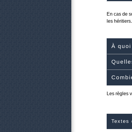
En cas de s
les héritiers.
À quoi
Quelle
Combi
Les règles v
Textes 