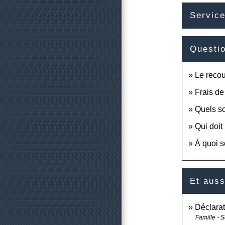
Service
Questi
Le recou
Frais de 
Quels so
Qui doit
À quoi s
Et auss
Déclarat
Famille - S