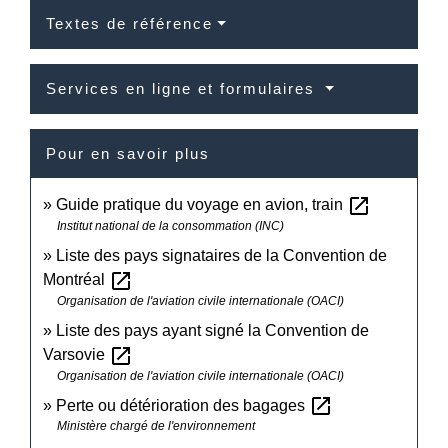
Textes de référence
Services en ligne et formulaires
Pour en savoir plus
open_in_new
Guide pratique du voyage en avion, train
Institut national de la consommation (INC)
Liste des pays signataires de la Convention de
open_in_new
Montréal
Organisation de l'aviation civile internationale (OACI)
Liste des pays ayant signé la Convention de
open_in_new
Varsovie
Organisation de l'aviation civile internationale (OACI)
open_in_new
Perte ou détérioration des bagages
Ministère chargé de l'environnement