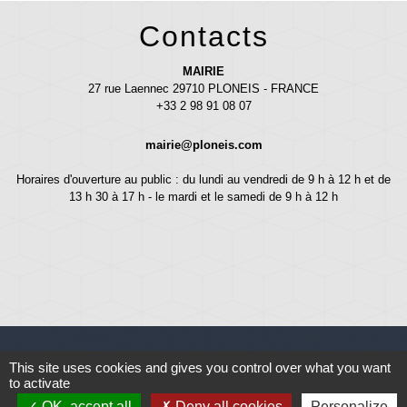
Contacts
MAIRIE
27 rue Laennec 29710 PLONEIS - FRANCE
+33 2 98 91 08 07
mairie@ploneis.com
Horaires d'ouverture au public : du lundi au vendredi de 9 h à 12 h et de
13 h 30 à 17 h - le mardi et le samedi de 9 h à 12 h
This site uses cookies and gives you control over what you want
to activate
Liens
OK, accept all
Deny all cookies
Personalize