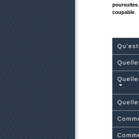
poursuites
coupable
.
Qu'es
Quelle
Quelle
Quelle
Commen
Commen