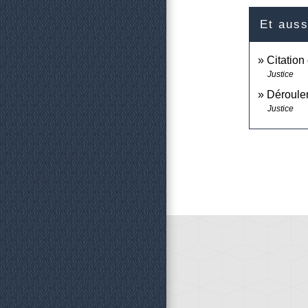
Et auss
Citation
Justice
Déroulem
Justice