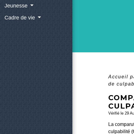
Jeunesse
Cadre de vie
Accueil p
de culpab
COMP
CULPA
Vérifié le 29 A
La comparut
culpabilité