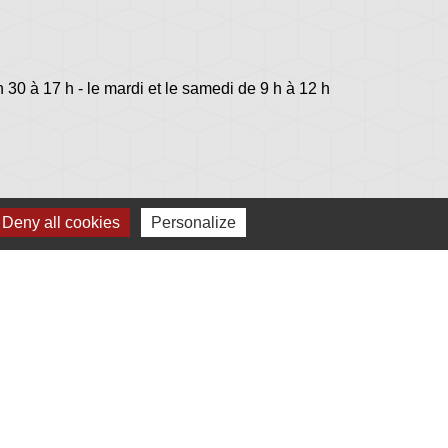
h 30 à 17 h - le mardi et le samedi de 9 h à 12 h
Deny all cookies
Personalize
lage
s - Jovençan (La commune de Plonéis est jumelée
an, commune du Val d'Aoste en Italie depuis 2001)