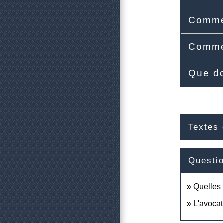
Commen
Commen
Que do
Textes 
Questi
Quelles 
L'avocat