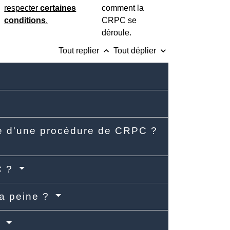
respecter
certaines
comment la
conditions
.
CRPC se
déroule.
keyboard_arrow_up
keyboard_arrow_down
Tout replier
Tout déplier
re d'une procédure de CRPC ?
C ?
la peine ?
?