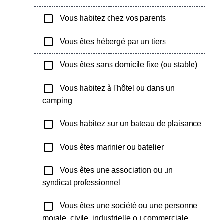
check_box_outline_blank
Vous habitez chez vos parents
check_box_outline_blank
Vous êtes hébergé par un tiers
check_box_outline_blank
Vous êtes sans domicile fixe (ou stable)
check_box_outline_blank
Vous habitez à l'hôtel ou dans un
camping
check_box_outline_blank
Vous habitez sur un bateau de plaisance
check_box_outline_blank
Vous êtes marinier ou batelier
check_box_outline_blank
Vous êtes une association ou un
syndicat professionnel
check_box_outline_blank
Vous êtes une société ou une personne
morale, civile, industrielle ou commerciale