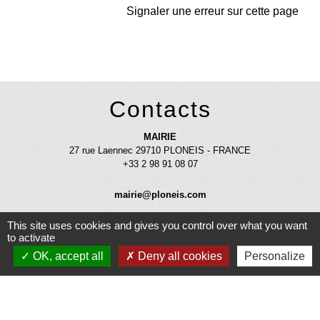
Signaler une erreur sur cette page
Contacts
MAIRIE
27 rue Laennec 29710 PLONEIS - FRANCE
+33 2 98 91 08 07
mairie@ploneis.com
Horaires d'ouverture au public : du lundi au vendredi de 9 h à 12 h et de
This site uses cookies and gives you control over what you want
13 h 30 à 17 h - le mardi et le samedi de 9 h à 12 h
to activate
OK, accept all
Deny all cookies
Personalize