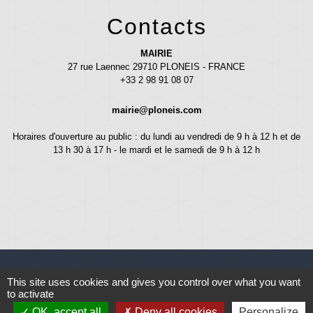
Contacts
MAIRIE
27 rue Laennec 29710 PLONEIS - FRANCE
+33 2 98 91 08 07
mairie@ploneis.com
Horaires d'ouverture au public : du lundi au vendredi de 9 h à 12 h et de
13 h 30 à 17 h - le mardi et le samedi de 9 h à 12 h
This site uses cookies and gives you control over what you want
to activate
Liens
OK, accept all
Deny all cookies
Personalize