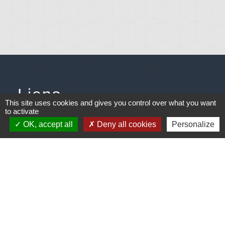
Liens
This site uses cookies and gives you control over what you want
to activate
Météo
OK, accept all
Deny all cookies
Personalize
Ouest France
Télégramme
Jumelage
Plonéis - Jovençan (La commune de Plonéis est