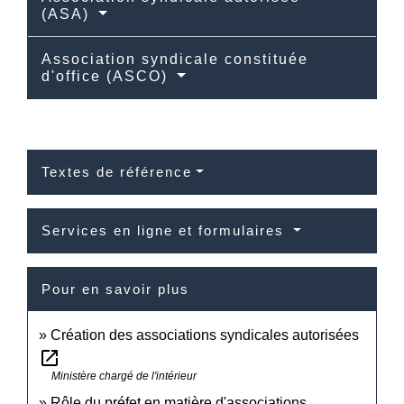
(ASA)
Association syndicale constituée
d'office (ASCO)
Textes de référence
Services en ligne et formulaires
Pour en savoir plus
Création des associations syndicales autorisées
open_in_new
Ministère chargé de l'intérieur
Rôle du préfet en matière d'associations