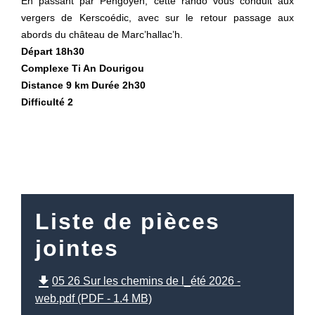
En passant par Pengoyen, cette rando vous conduit aux
vergers de Kerscoédic, avec sur le retour passage aux
abords du château de Marc’hallac’h.
Départ 18h30
Complexe Ti An Dourigou
Distance 9 km Durée 2h30
Difficulté 2
Liste de pièces
jointes
file_download
05 26 Sur les chemins de l_été 2026 -
web.pdf (PDF - 1.4 MB)