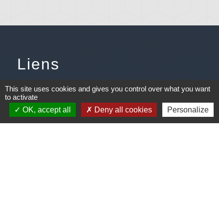
Liens
Météo
This site uses cookies and gives you control over what you want
to activate
Ouest France
OK, accept all
Deny all cookies
Personalize
Télégramme
Jumelage
Plonéis - Jovençan (La commune de Plonéis est
jumelée avec Jovençan, commune du Val d'Aoste en
Italie depuis 2001)