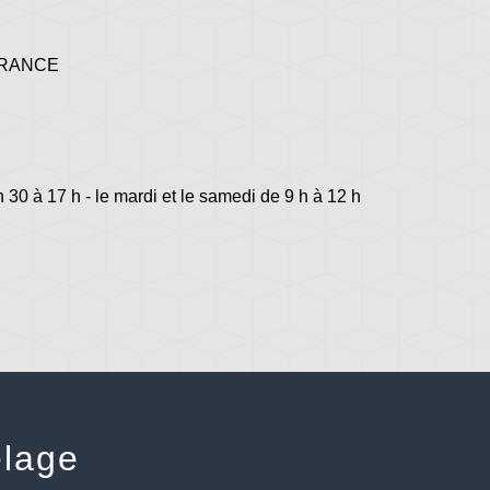
 FRANCE
h 30 à 17 h - le mardi et le samedi de 9 h à 12 h
lage