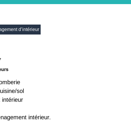
agement d’intérieur
7
eurs
plomberie
uisine/sol
intérieur
nagement intérieur.