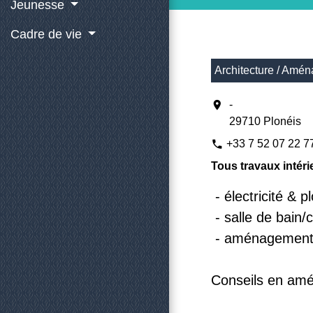
Jeunesse
Cadre de vie
Architecture / Amén
location_on
-
29710 Plonéis
+33 7 52 07 22 7
phone
Tous travaux intéri
- électricité & 
- salle de bain/c
- aménagement 
Conseils en amé