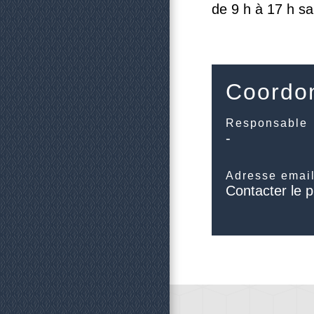
de 9 h à 17 h s
Coordon
Responsable
-
Adresse emai
Contacter le p